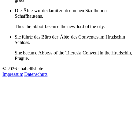
grass
Die
Äbte
wurde damit zu den neuen Stadtherren
Schaffhausens.
Thus the
abbot
became the new lord of the city.
Sie führte das Büro der
Äbte
des Conventes im Hradschin
Schloss.
She became Abbess of the Theresia Convent in the Hradschin,
Prague.
© 2026 · babelfish.de
Impressum
Datenschutz