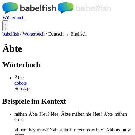
Wörterbuch
babelfish
/
Wörterbuch
/
Deutsch → Englisch
Äbte
Wörterbuch
Äbte
abbots
Subst.
pl
Beispiele im Kontext
mähen
Äbte
Heu? Nee,
Äbte
mähen nie Heu!
Äbte
mähen
Gras
abbots
hay mow? Nah,
abbots
never mow hay!
Abbots
mow