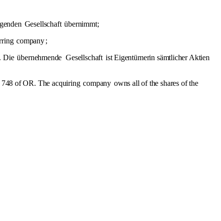
ingenden
Gesellschaft
übernimmt;
erring
company
;
. Die
übernehmende
Gesellschaft
ist Eigentümerin sämtlicher Aktien
le 748 of OR. The acquiring
company
owns all of the shares of the