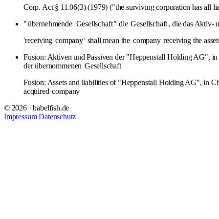
Corp. Act § 11.06(3) (1979) ("the surviving corporation has all lia
"
übernehmende
Gesellschaft
" die
Gesellschaft
, die das Aktiv-
'receiving
company
' shall mean the
company
receiving the assets
Fusion: Aktiven und Passiven der "Heppenstall Holding AG", i
der übernommenen
Gesellschaft
Fusion: Assets and liabilities of "Heppenstall Holding AG", in 
acquired
company
© 2026 · babelfish.de
Impressum
Datenschutz