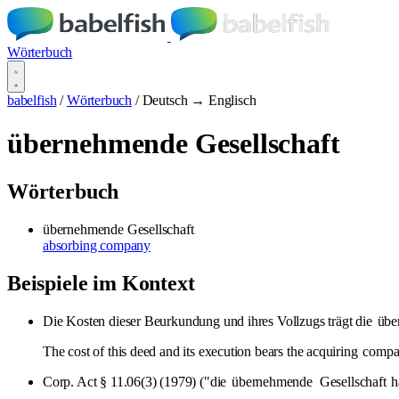
Wörterbuch
babelfish
/
Wörterbuch
/
Deutsch → Englisch
übernehmende Gesellschaft
Wörterbuch
übernehmende Gesellschaft
absorbing company
Beispiele im Kontext
Die Kosten dieser Beurkundung und ihres Vollzugs trägt die
übe
The cost of this deed and its execution bears the acquiring
comp
Corp. Act § 11.06(3) (1979) ("die
übernehmende
Gesellschaft
ha