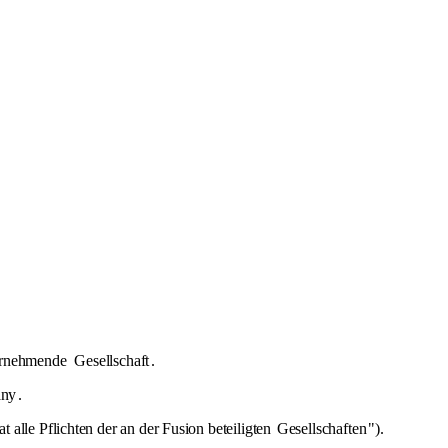
rnehmende
Gesellschaft
.
any
.
t alle Pflichten der an der Fusion beteiligten
Gesellschaften
").