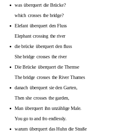
was
überquert
die Brücke?
which
crosses
the bridge?
Elefant
überquert
den Fluss
Elephant
crossing
the river
die brücke
überquert
den fluss
She bridge
crosses
the river
Die Brücke
überquert
die Themse
The bridge
crosses
the River Thames
danach
überquert
sie den Garten,
Then she
crosses
the garden,
Man
überquert
ihn unzählige Male.
You go to and fro endlessly.
warum
überquert
das Huhn die Straße