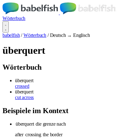
Wörterbuch
babelfish
/
Wörterbuch
/
Deutsch → Englisch
überquert
Wörterbuch
überquert
crossed
überquert
cut across
Beispiele im Kontext
überquert
die grenze nach
after
crossing
the border