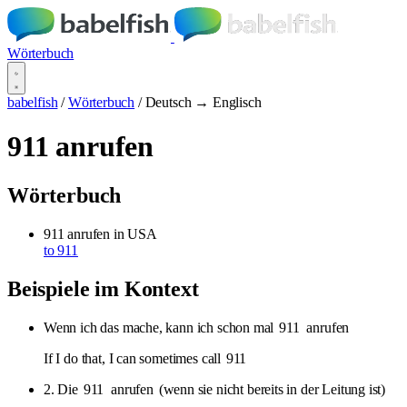
Wörterbuch
babelfish
/
Wörterbuch
/
Deutsch → Englisch
911 anrufen
Wörterbuch
911 anrufen
in USA
to 911
Beispiele im Kontext
Wenn ich das mache, kann ich schon mal
911
anrufen
If I do that, I can sometimes call
911
2. Die
911
anrufen
(wenn sie nicht bereits in der Leitung ist)