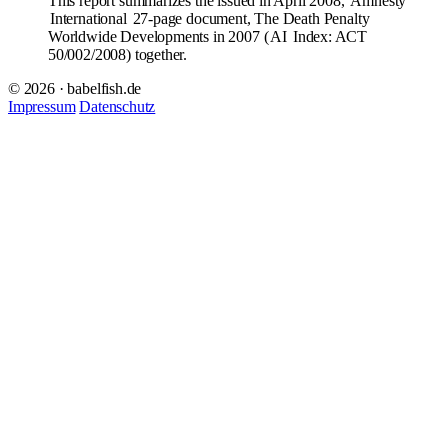
This report summarizes the issued in April 2008,
Amnesty
International
27-page document, The Death Penalty
Worldwide Developments in 2007 (
AI
Index: ACT
50/002/2008) together.
© 2026 · babelfish.de
Impressum
Datenschutz