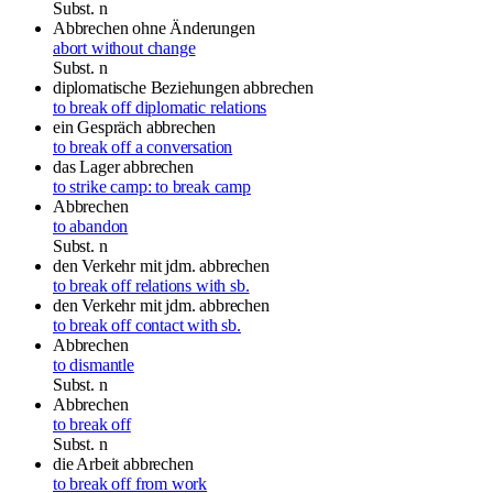
Subst.
n
Abbrechen ohne Änderungen
abort without change
Subst.
n
diplomatische Beziehungen abbrechen
to break off diplomatic relations
ein Gespräch abbrechen
to break off a conversation
das Lager abbrechen
to strike camp: to break camp
Abbrechen
to abandon
Subst.
n
den Verkehr mit jdm. abbrechen
to break off relations with sb.
den Verkehr mit jdm. abbrechen
to break off contact with sb.
Abbrechen
to dismantle
Subst.
n
Abbrechen
to break off
Subst.
n
die Arbeit abbrechen
to break off from work