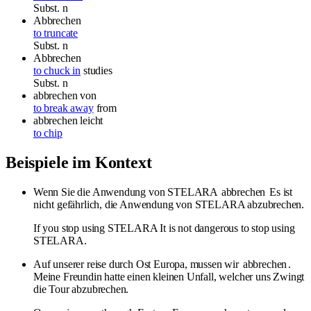
Subst.
n
Abbrechen
to truncate
Subst.
n
Abbrechen
to chuck in
studies
Subst.
n
abbrechen
von
to break away
from
abbrechen
leicht
to chip
Beispiele im Kontext
Wenn Sie die Anwendung von STELARA
abbrechen
Es ist
nicht gefährlich, die Anwendung von STELARA abzubrechen.
If you stop using STELARA It is not dangerous to stop using
STELARA.
Auf unserer reise durch Ost Europa, mussen wir
abbrechen
.
Meine Freundin hatte einen kleinen Unfall, welcher uns Zwingt
die Tour abzubrechen.