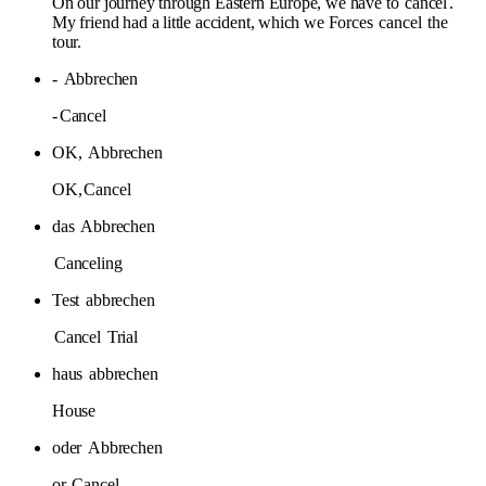
On our journey through Eastern Europe, we have to
cancel
.
My friend had a little accident, which we Forces
cancel
the
tour.
-
Abbrechen
-
Cancel
OK,
Abbrechen
OK,
Cancel
das
Abbrechen
Canceling
Test
abbrechen
Cancel
Trial
haus
abbrechen
House
oder
Abbrechen
or
Cancel