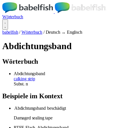
Wörterbuch
babelfish
/
Wörterbuch
/
Deutsch → Englisch
Abdichtungsband
Wörterbuch
Abdichtungsband
calking strip
Subst.
n
Beispiele im Kontext
Abdichtungsband
beschädigt
Damaged sealing tape
PTFE Flach-
Abdichtungsband