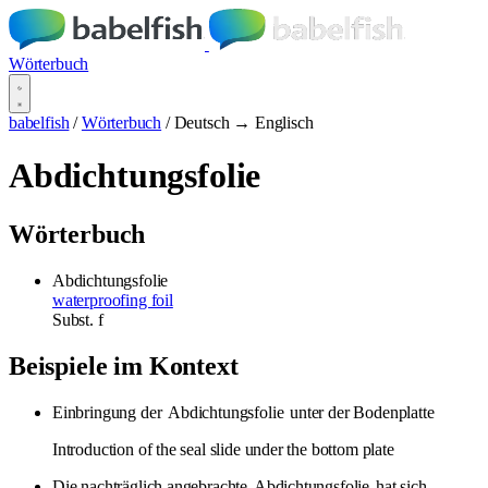
Wörterbuch
babelfish
/
Wörterbuch
/
Deutsch → Englisch
Abdichtungsfolie
Wörterbuch
Abdichtungsfolie
waterproofing foil
Subst.
f
Beispiele im Kontext
Einbringung der
Abdichtungsfolie
unter der Bodenplatte
Introduction of the seal slide under the bottom plate
Die nachträglich angebrachte
Abdichtungsfolie
hat sich