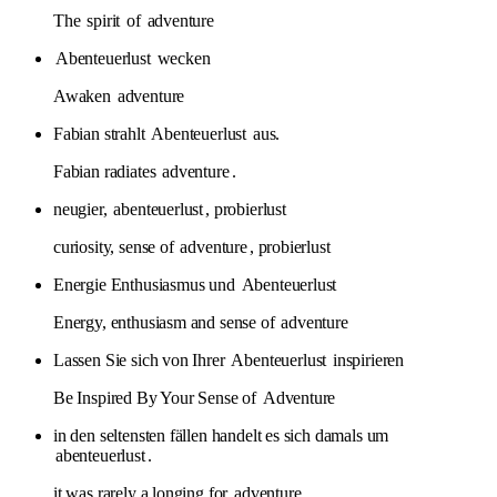
The
spirit
of
adventure
Abenteuerlust
wecken
Awaken
adventure
Fabian strahlt
Abenteuerlust
aus.
Fabian radiates
adventure
.
neugier,
abenteuerlust
, probierlust
curiosity, sense of
adventure
, probierlust
Energie Enthusiasmus und
Abenteuerlust
Energy, enthusiasm and sense of
adventure
Lassen Sie sich von Ihrer
Abenteuerlust
inspirieren
Be Inspired By Your Sense of
Adventure
in den seltensten fällen handelt es sich damals um
abenteuerlust
.
it was rarely a longing for
adventure
.