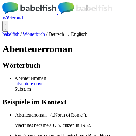
Wörterbuch
babelfish
/
Wörterbuch
/
Deutsch → Englisch
Abenteuerroman
Wörterbuch
Abenteuerroman
adventure novel
Subst.
m
Beispiele im Kontext
Abenteuerroman
" („North of Rome“).
MacInnes became a U.S. citizen in 1952.
Ein
Abenteuerroman
auf Deutsch von Birgit Hesse