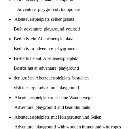
-
Adventure
playground
, trampoline
Abenteuerspielplatz
selber gebaut
Built
adventure
playground
yourself
Berlin ist ein
Abenteuerspielplatz
.
Berlin is an
adventure
playground
.
Bretterhütte auf
Abenteuerspielplatz
Boards hut at
adventure
playground
den großen
Abenteuerspielplatz
besuchen
visit the large
adventure
playground
Abenteuerspielplatz
u. schöne Wanderwege
Adventure
playground
and beautiful trails
Abenteuerspielplatz
mit Holzgerüsten und Seilen
Adventure
playground
with wooden frames and wire ropes