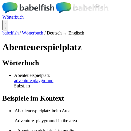
Wörterbuch
babelfish
/
Wörterbuch
/
Deutsch → Englisch
Abenteuerspielplatz
Wörterbuch
Abenteuerspielplatz
adventure playground
Subst.
m
Beispiele im Kontext
Abenteuerspielplatz
beim Areal
Adventure
playground
in the area
-
Abenteuerspielplatz
, Trampolin