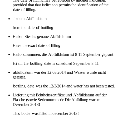
The
date
of filling may be replaced by another indication,
provided that that indication permits the identification of the
date
of filling.
ab dem
Abfülldatum
from the
date
of
bottling
Haben Sie das genaue
Abfülldatum
Have the exact
date
of filling
Hallo zusammen, die
Abfülldatum
ist 8-11 September geplant
Hi all, the
bottling
date
is scheduled September 8-11
abfülldatum
war der 12.03.2014 und Wasser wurde nicht
getestet.
bottling
date
was the 12/3/2014 and water has not been tested.
Lieferung mit Echtheitszertifikat und
Abfülldatum
auf der
Flasche (sowie Seriennummer): Die Abfüllung war im
Dezember 2013!
This
bottle
was filled in december 2013!