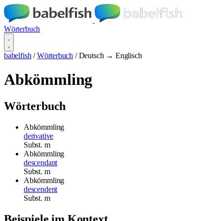
Wörterbuch
babelfish
/
Wörterbuch
/
Deutsch → Englisch
Abkömmling
Wörterbuch
Abkömmling
derivative
Subst.
m
Abkömmling
descendant
Subst.
m
Abkömmling
descendent
Subst.
m
Beispiele im Kontext