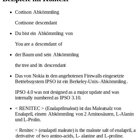
Cortison
Abkömmling
Cortisone
descendant
Du bist ein
Abkömmling
von
You are a
descendant
of
der Baum und sein
Abkömmling
the tree and its
descendant
Das von Nokia in den angebotenen Firewalls eingesetzte
Betriebssystem IPSO ist ein Berkeley-Unix-
Abkömmling
.
IPSO 4.0 was not designed as a major update and was
internally numbered as IPSO 3.10.
< RENITEC > (Enalaprilmaleat) ist das Maleatsalz von
Enalapril, einem
Abkömmling
von 2 Aminosäuren, L-Alanin
und L-Prolin.
< Renitec > (enalapril maleate) is the maleate salt of enalapril, a
derivative
of two amino-acids, L- alanine and L-proline.