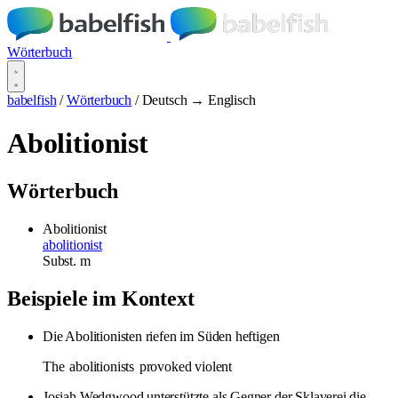
Wörterbuch
babelfish
/
Wörterbuch
/
Deutsch → Englisch
Abolitionist
Wörterbuch
Abolitionist
abolitionist
Subst.
m
Beispiele im Kontext
Die Abolitionisten riefen im Süden heftigen
The
abolitionists
provoked violent
Josiah Wedgwood unterstützte als Gegner der Sklaverei die