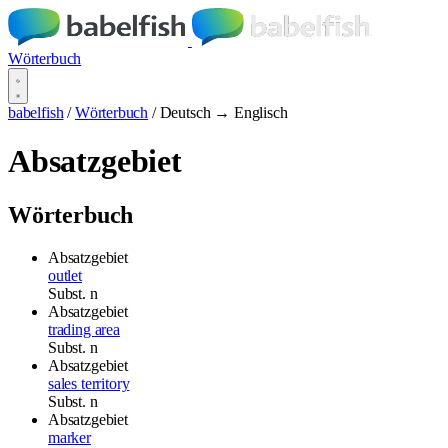
Wörterbuch
babelfish
/
Wörterbuch
/
Deutsch → Englisch
Absatzgebiet
Wörterbuch
Absatzgebiet
outlet
Subst.
n
Absatzgebiet
trading area
Subst.
n
Absatzgebiet
sales territory
Subst.
n
Absatzgebiet
marker