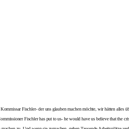
 Kommissar Fischler- der uns glauben machen möchte, wir hätten alles üb
Commissioner Fischler has put to us- he would have us believe that the cris
e machen zu. Und wenn sie zumachen, gehen Tausende Arbeitsplätze verlo