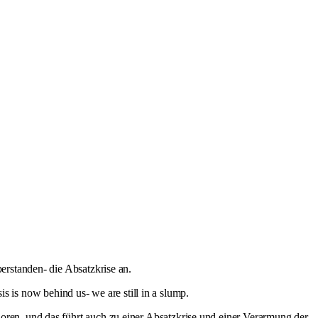
erstanden- die Absatzkrise an.
is is now behind us- we are still in a slump.
ren, und das führt auch zu einer Absatzkrise und einer Verarmung der