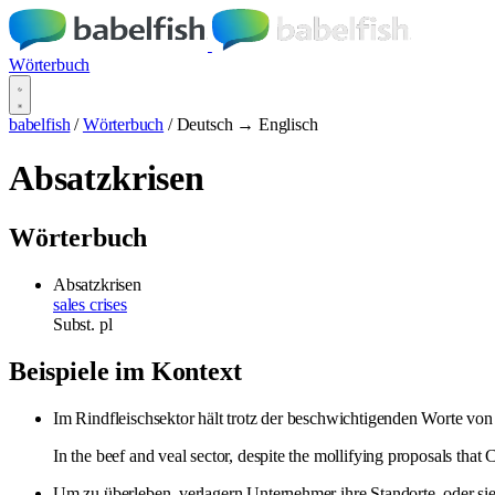
Wörterbuch
babelfish
/
Wörterbuch
/
Deutsch → Englisch
Absatzkrisen
Wörterbuch
Absatzkrisen
sales crises
Subst.
pl
Beispiele im Kontext
Im Rindfleischsektor hält trotz der beschwichtigenden Worte von
In the beef and veal sector, despite the mollifying proposals that 
Um zu überleben, verlagern Unternehmer ihre Standorte, oder si