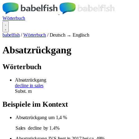
Wörterbuch
babelfish
/
Wörterbuch
/
Deutsch → Englisch
Absatzrückgang
Wörterbuch
Absatzrückgang
decline in sales
Subst.
m
Beispiele im Kontext
Absatzrückgang
um 1,4 %
Sales
decline
by 1.4%
Absatzrückgang
IVS liegt in 2017 bei ca. 49%