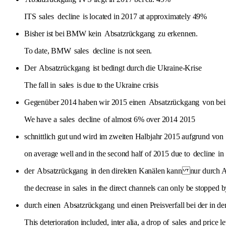
ITS
sales
decline
is located in 2017 at approximately 49%
Bisher ist bei BMW kein
Absatzrückgang
zu erkennen.
To date, BMW
sales
decline
is not seen.
Der
Absatzrückgang
ist bedingt durch die Ukraine-Krise
The fall in
sales
is due to the Ukraine crisis
Gegenüber 2014 haben wir 2015 einen
Absatzrückgang
von be
We have a
sales
decline
of almost 6% over 2014 2015
schnittlich gut und wird im zweiten Halbjahr 2015 aufgrund von
on average well and in the second half of 2015 due to
decline
in
der
Absatzrückgang
in den direkten Kanälen kann nur durch A
the decrease in
sales
in the direct channels can only be stopped b
durch einen
Absatzrückgang
und einen Preisverfall bei der in d
This deterioration included, inter alia, a drop of
sales
and price l