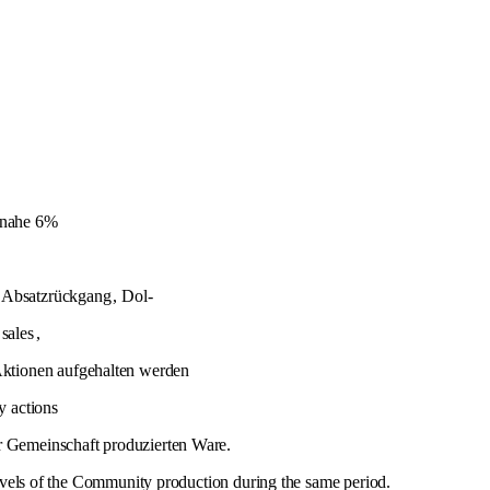
inahe 6%
Absatzrückgang
, Dol-
sales
,
ktionen aufgehalten werden
y actions
er Gemeinschaft produzierten Ware.
evels of the Community production during the same period.