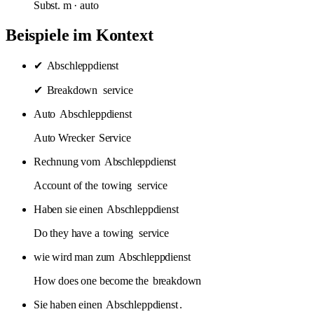
Subst.
m
· auto
Beispiele im Kontext
✔
Abschleppdienst
✔
Breakdown
service
Auto
Abschleppdienst
Auto Wrecker
Service
Rechnung vom
Abschleppdienst
Account of the
towing
service
Haben sie einen
Abschleppdienst
Do they have a
towing
service
wie wird man zum
Abschleppdienst
How does one become the
breakdown
Sie haben einen
Abschleppdienst
.