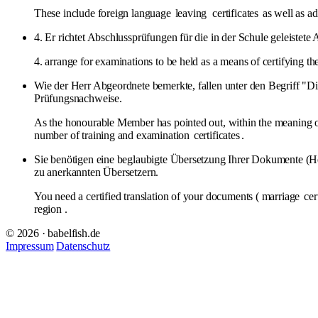
These include foreign language
leaving
certificates
as well as ad
4. Er richtet Abschlussprüfungen für die in der Schule geleistete 
4. arrange for examinations to be held as a means of certifying t
Wie der Herr Abgeordnete bemerkte, fallen unter den Begriff 
Prüfungsnachweise.
As the honourable Member has pointed out, within the meaning 
number of training and examination
certificates
.
Sie benötigen eine beglaubigte Übersetzung Ihrer Dokumente (
zu anerkannten Übersetzern.
You need a certified translation of your documents ( marriage
cer
region .
© 2026 · babelfish.de
Impressum
Datenschutz