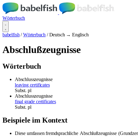
Wörterbuch
babelfish
/
Wörterbuch
/
Deutsch → Englisch
Abschlußzeugnisse
Wörterbuch
Abschlusszeugnisse
leaving certificates
Subst.
pl
Abschlusszeugnisse
final grade certificates
Subst.
pl
Beispiele im Kontext
Diese umfassen fremdsprachliche
Abschlußzeugnisse
(Grundzert