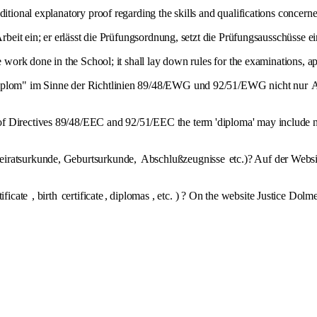
ditional explanatory proof regarding the skills and qualifications concerne
Arbeit ein; er erlässt die Prüfungsordnung, setzt die Prüfungsausschüsse ei
he work done in the School; it shall lay down rules for the examinations
"Diplom" im Sinne der Richtlinien 89/48/EWG und 92/51/EWG nicht nur
A
of Directives 89/48/EEC and 92/51/EEC the term 'diploma' may include 
Heiratsurkunde, Geburtsurkunde,
Abschlußzeugnisse
etc.)? Auf der Webs
tificate
, birth
certificate
, diplomas , etc. ) ? On the website Justice Dolme