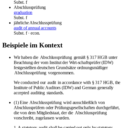
Subst.
f
Abschlussprüfung
graduation
Subst.
f
jährliche Abschlussprüfung
audit of annual accounts
Subst.
f
· econ.
Beispiele im Kontext
Wir haben die
Abschlussprüfung
gemäß § 317 HGB unter
Beachtung der vom Institut der Wirt-schaftsprüfer (IDW)
festgestellten deutschen Grundsätze ordnungsmäßiger
Abschlussprüfung
vorgenommen.
We conducted our
audit
in accordance with § 317 HGB, the
Institute of Public Auditors (IDW) and German generally
accepted
auditing
standards.
(1) Eine
Abschlussprüfung
wird ausschließlich von
Abschlussprüfern oder Prüfungsgesellschaften durchgeführt,
die von dem Mitgliedstaat, der die
Abschlussprüfung
vorschreibt, zugelassen wurden.
1. A statutory
audit
shall be carried out only by statutory