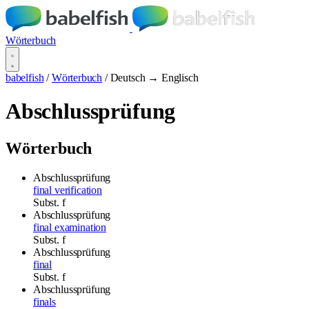
Wörterbuch
babelfish
/
Wörterbuch
/
Deutsch → Englisch
Abschlussprüfung
Wörterbuch
Abschlussprüfung
final verification
Subst.
f
Abschlussprüfung
final examination
Subst.
f
Abschlussprüfung
final
Subst.
f
Abschlussprüfung
finals