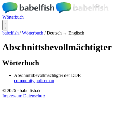
Wörterbuch
babelfish
/
Wörterbuch
/
Deutsch → Englisch
Abschnittsbevollmächtigter
Wörterbuch
Abschnittsbevollmächtigter
der DDR
community policeman
© 2026 · babelfish.de
Impressum
Datenschutz