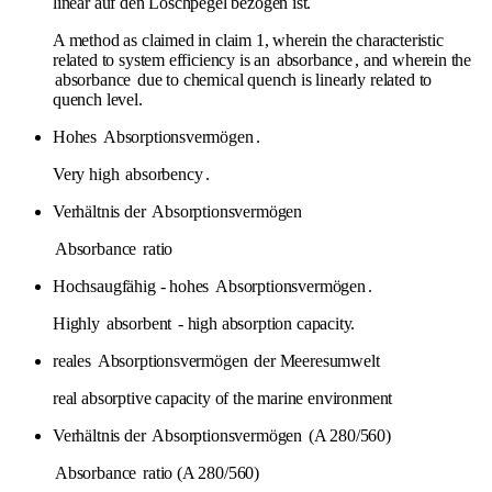
linear auf den Löschpegel bezogen ist.
A method as claimed in claim 1, wherein the characteristic
related to system efficiency is an
absorbance
, and wherein the
absorbance
due to chemical quench is linearly related to
quench level.
Hohes
Absorptionsvermögen
.
Very high
absorbency
.
Verhältnis der
Absorptionsvermögen
Absorbance
ratio
Hochsaugfähig - hohes
Absorptionsvermögen
.
Highly
absorbent
- high absorption capacity.
reales
Absorptionsvermögen
der Meeresumwelt
real absorptive capacity of the marine environment
Verhältnis der
Absorptionsvermögen
(A 280/560)
Absorbance
ratio (A 280/560)