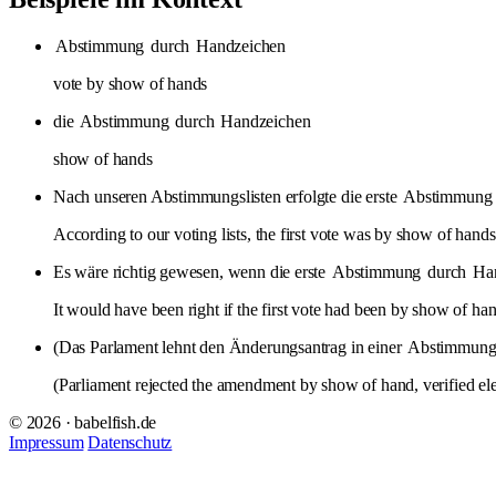
Abstimmung
durch
Handzeichen
vote by show of hands
die
Abstimmung
durch
Handzeichen
show of hands
Nach unseren Abstimmungslisten erfolgte die erste
Abstimmung
According to our voting lists, the first vote was by show of hands
Es wäre richtig gewesen, wenn die erste
Abstimmung
durch
Ha
It would have been right if the first vote had been by show of han
(Das Parlament lehnt den Änderungsantrag in einer
Abstimmun
(Parliament rejected the amendment by show of hand, verified ele
© 2026 · babelfish.de
Impressum
Datenschutz