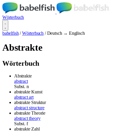
Wörterbuch
babelfish
/
Wörterbuch
/
Deutsch → Englisch
Abstrakte
Wörterbuch
Abstrakte
abstract
Subst.
n
abstrakte Kunst
abstract art
abstrakte Struktur
abstract structure
abstrakte Theorie
abstract theory
Subst.
f
abstrakte Zahl