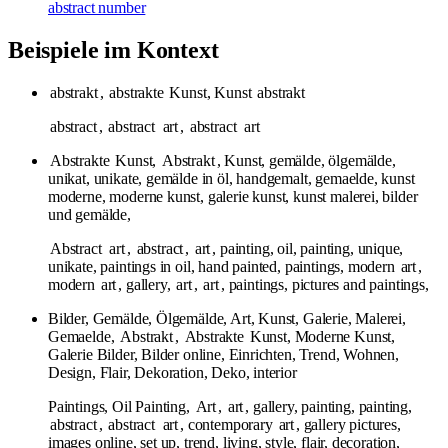
abstract number
Beispiele im Kontext
abstrakt
,
abstrakte
Kunst, Kunst
abstrakt
abstract
,
abstract
art
,
abstract
art
Abstrakte
Kunst,
Abstrakt
, Kunst, gemälde, ölgemälde,
unikat, unikate, gemälde in öl, handgemalt, gemaelde, kunst
moderne, moderne kunst, galerie kunst, kunst malerei, bilder
und gemälde,
Abstract
art
,
abstract
,
art
, painting, oil, painting, unique,
unikate, paintings in oil, hand painted, paintings, modern
art
,
modern
art
, gallery,
art
,
art
, paintings, pictures and paintings,
Bilder, Gemälde, Ölgemälde, Art, Kunst, Galerie, Malerei,
Gemaelde,
Abstrakt
,
Abstrakte
Kunst, Moderne Kunst,
Galerie Bilder, Bilder online, Einrichten, Trend, Wohnen,
Design, Flair, Dekoration, Deko, interior
Paintings, Oil Painting,
Art
,
art
, gallery, painting, painting,
abstract
,
abstract
art
, contemporary
art
, gallery pictures,
images online, set up, trend, living, style, flair, decoration,