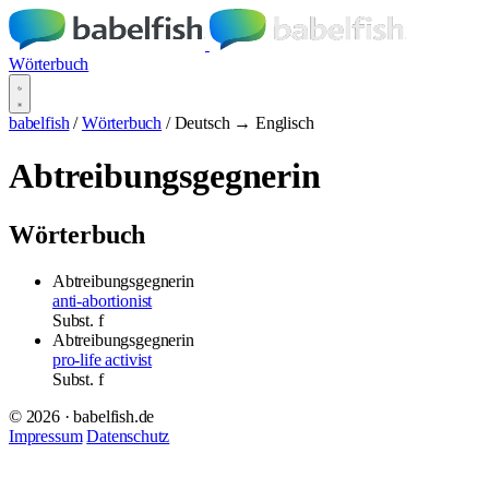
Wörterbuch
babelfish
/
Wörterbuch
/
Deutsch → Englisch
Abtreibungsgegnerin
Wörterbuch
Abtreibungsgegnerin
anti-abortionist
Subst.
f
Abtreibungsgegnerin
pro-life activist
Subst.
f
© 2026 · babelfish.de
Impressum
Datenschutz