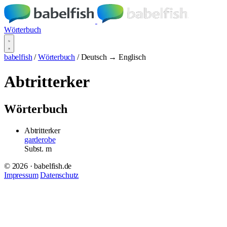
Wörterbuch
babelfish
/
Wörterbuch
/
Deutsch → Englisch
Abtritterker
Wörterbuch
Abtritterker
garderobe
Subst.
m
© 2026 · babelfish.de
Impressum
Datenschutz