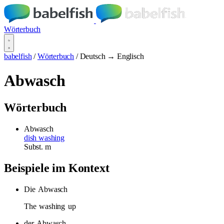
Wörterbuch
babelfish
/
Wörterbuch
/
Deutsch → Englisch
Abwasch
Wörterbuch
Abwasch
dish washing
Subst.
m
Beispiele im Kontext
Die
Abwasch
The
washing
up
der
Abwasch