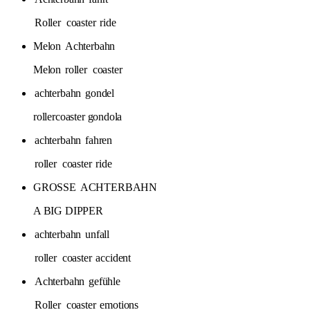
Roller
coaster
ride
Melon
Achterbahn
Melon
roller
coaster
achterbahn
gondel
rollercoaster gondola
achterbahn
fahren
roller
coaster
ride
GROSSE
ACHTERBAHN
A BIG DIPPER
achterbahn
unfall
roller
coaster
accident
Achterbahn
gefühle
Roller
coaster
emotions