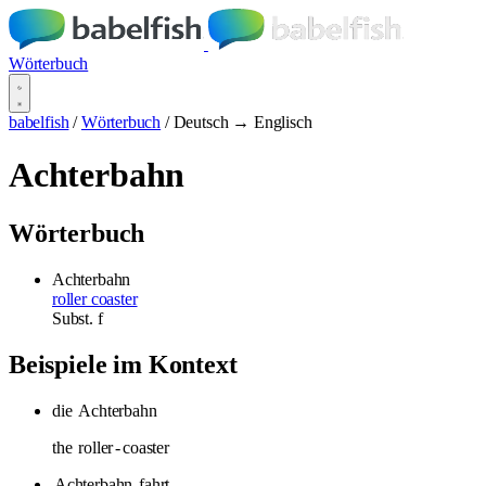
Wörterbuch
babelfish
/
Wörterbuch
/
Deutsch → Englisch
Achterbahn
Wörterbuch
Achterbahn
roller coaster
Subst.
f
Beispiele im Kontext
die
Achterbahn
the
roller
-
coaster
Achterbahn
fahrt