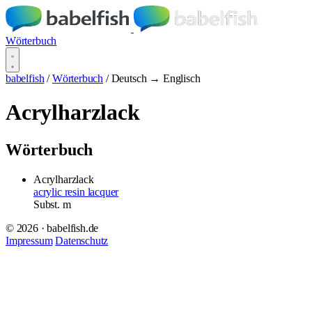
Wörterbuch
babelfish
/
Wörterbuch
/
Deutsch → Englisch
Acrylharzlack
Wörterbuch
Acrylharzlack
acrylic resin lacquer
Subst.
m
© 2026 · babelfish.de
Impressum
Datenschutz