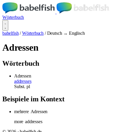
Wörterbuch
babelfish
/
Wörterbuch
/
Deutsch → Englisch
Adressen
Wörterbuch
Adressen
addresses
Subst.
pl
Beispiele im Kontext
mehrere
Adressen
more
addresses
© 2026 · babelfish.de