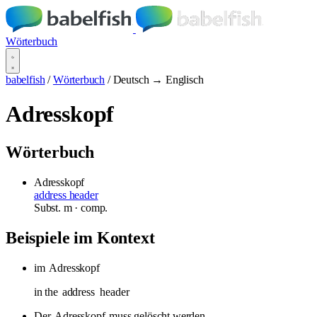
Wörterbuch
babelfish
/
Wörterbuch
/
Deutsch → Englisch
Adresskopf
Wörterbuch
Adresskopf
address header
Subst.
m
· comp.
Beispiele im Kontext
im
Adresskopf
in the
address
header
Der
Adresskopf
muss gelöscht werden.