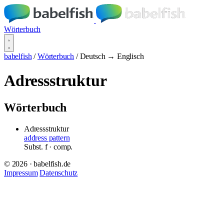
Wörterbuch
babelfish
/
Wörterbuch
/
Deutsch → Englisch
Adressstruktur
Wörterbuch
Adressstruktur
address pattern
Subst.
f
· comp.
© 2026 · babelfish.de
Impressum
Datenschutz