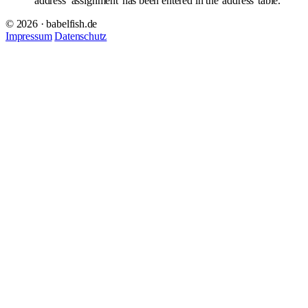
address
assignment
has been entered in the
address
table.
© 2026 · babelfish.de
Impressum
Datenschutz