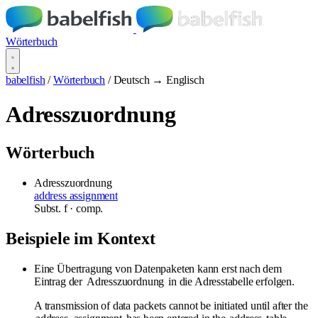
Wörterbuch
babelfish
/
Wörterbuch
/
Deutsch → Englisch
Adresszuordnung
Wörterbuch
Adresszuordnung
address assignment
Subst.
f
· comp.
Beispiele im Kontext
Eine Übertragung von Datenpaketen kann erst nach dem
Eintrag der
Adresszuordnung
in die Adresstabelle erfolgen.
A transmission of data packets cannot be initiated until after the