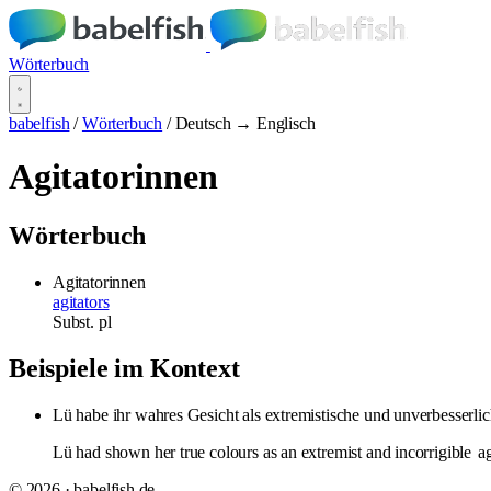
Wörterbuch
babelfish
/
Wörterbuch
/
Deutsch → Englisch
Agitatorinnen
Wörterbuch
Agitatorinnen
agitators
Subst.
pl
Beispiele im Kontext
Lü habe ihr wahres Gesicht als extremistische und unverbesserli
Lü had shown her true colours as an extremist and incorrigible
ag
© 2026 · babelfish.de