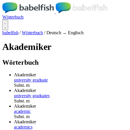
Wörterbuch
babelfish
/
Wörterbuch
/
Deutsch → Englisch
Akademiker
Wörterbuch
Akademiker
university graduate
Subst.
m
Akademiker
university graduates
Subst.
m
Akademiker
academic
Subst.
m
Akademiker
academics