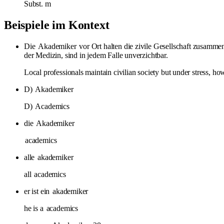
Subst.
m
Beispiele im Kontext
Die
Akademiker
vor Ort halten die zivile Gesellschaft zusamm
der Medizin, sind in jedem Falle unverzichtbar.
Local professionals maintain civilian society but under stress, ho
D)
Akademiker
D)
Academics
die
Akademiker
academics
alle
akademiker
all
academics
er ist ein
akademiker
he is a
academics