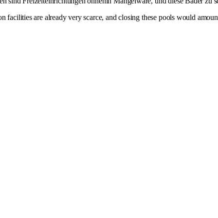
nden sind Freizeiteinrichtungen ohnehin Mangelware, und diese Bäder zu 
 facilities are already very scarce, and closing these pools would amount 