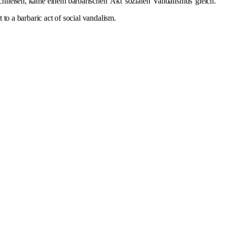
schließen, käme einem barbarischen
Akt
sozialen
Vandalismus
gleich.
to a barbaric act of social vandalism.