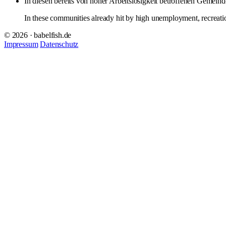
In diesen bereits von hoher Arbeitslosigkeit betroffenen Gemei
In these communities already hit by high unemployment, recreation
© 2026 · babelfish.de
Impressum
Datenschutz