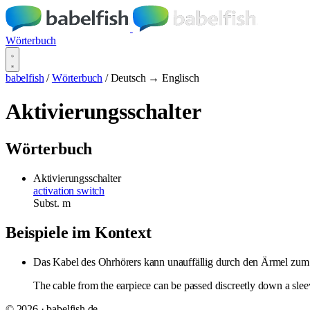
Wörterbuch
babelfish
/
Wörterbuch
/
Deutsch → Englisch
Aktivierungsschalter
Wörterbuch
Aktivierungsschalter
activation switch
Subst.
m
Beispiele im Kontext
Das Kabel des Ohrhörers kann unauffällig durch den Ärmel zu
The cable from the earpiece can be passed discreetly down a sle
© 2026 · babelfish.de