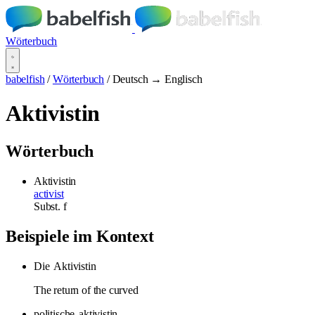
Wörterbuch
babelfish
/
Wörterbuch
/
Deutsch → Englisch
Aktivistin
Wörterbuch
Aktivistin
activist
Subst.
f
Beispiele im Kontext
Die
Aktivistin
The return of the curved
politische
aktivistin