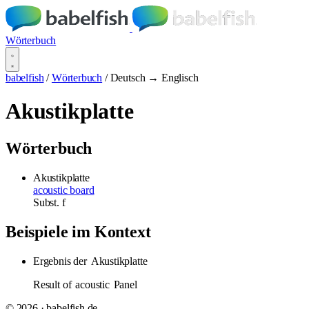
Wörterbuch
babelfish
/
Wörterbuch
/
Deutsch → Englisch
Akustikplatte
Wörterbuch
Akustikplatte
acoustic board
Subst.
f
Beispiele im Kontext
Ergebnis der
Akustikplatte
Result of
acoustic
Panel
© 2026 · babelfish.de