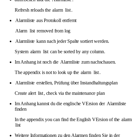
Refresh reloads the
alarm
list
.
Alarmliste
aus Protokoll entfernt
Alarm
list
removed from log
Alarmliste
kann nach jeder Spalte sortiert werden.
System
alarm
list
can be sorted by any column.
Im Anhang ist noch die
Alarmliste
zum nachschauen.
The appendix is ​​not to look up the
alarm
list
.
Alarmliste
erstellen, Prüfung über Instandhaltungsplan
Create alert
list
, check via the maintenance plan
Im Anhang kannst du die englische VErsion der
Alarmliste
finden
In the appendix you can find the English VErsion of the
alarm
list
Weitere Informationen zu den Alarmen finden Sie in der