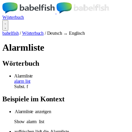
Wörterbuch
babelfish
/
Wörterbuch
/
Deutsch → Englisch
Alarmliste
Wörterbuch
Alarmliste
alarm list
Subst.
f
Beispiele im Kontext
Alarmliste
anzeigen
Show
alarm
list
auffrischen lädt die
Alarmliste
.