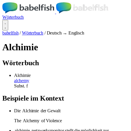
Wörterbuch
babelfish
/
Wörterbuch
/
Deutsch → Englisch
Alchimie
Wörterbuch
Alchimie
alchemy
Subst.
f
Beispiele im Kontext
Die
Alchimie
der Gewalt
The
Alchemy
of Violence
alchimie
-netzwerksmonitor stellt die möglichkeit zur