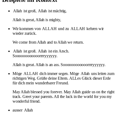
Allah
ist groß,
Allah
ist mächtig,
Allah is great, Allah is mighty,
Wir kommen von
ALLAH
und zu
ALLAH
kehren wir
wieder zurück.
We come from Allah and to Allah we return.
Allah
ist groß.
Allah
ist ein Arsch.
Soooooooooooorrrryyyyyy.
Allah is great. Allah is an ass. Soooooooooooorrrryyyyyy.
Möge
ALLAH
dich immer segen. Möge
Allah
uns leiten zum
richtigen Weg. Grüße deine Eltern. ALLes Glück dieser Erde
für dich mein wunderbarer Freund.
May Allah blessed you forever. May Allah guide us on the right
track. Greet your parents. All the luck in the world for you my
wonderful friend.
ausser
Allah