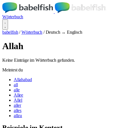
Wörterbuch
babelfish
/
Wörterbuch
/
Deutsch → Englisch
Allah
Keine Einträge im Wörterbuch gefunden.
Meintest du
Allahabad
all
alle
Allee
Allel
aller
alles
allzu
Beispiele im Kontext