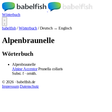
Wörterbuch
babelfish
/
Wörterbuch
/
Deutsch → Englisch
Alpenbraunelle
Wörterbuch
Alpenbraunelle
Alpine Accentor
Prunella collaris
Subst.
f
· ornith.
© 2026 · babelfish.de
Impressum
Datenschutz