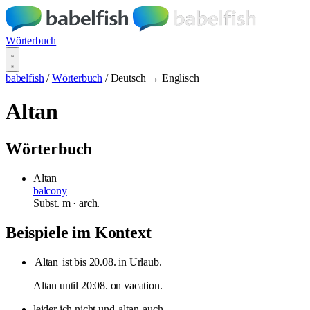
Wörterbuch
babelfish
/
Wörterbuch
/
Deutsch → Englisch
Altan
Wörterbuch
Altan
balcony
Subst.
m
· arch.
Beispiele im Kontext
Altan
ist bis 20.08. in Urlaub.
Altan until 20:08. on vacation.
leider ich nicht und
altan
auch...