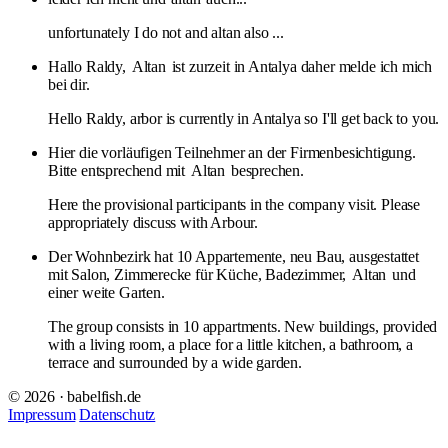
unfortunately I do not and altan also ...
Hallo Raldy,
Altan
ist zurzeit in Antalya daher melde ich mich
bei dir.
Hello Raldy, arbor is currently in Antalya so I'll get back to you.
Hier die vorläufigen Teilnehmer an der Firmenbesichtigung.
Bitte entsprechend mit
Altan
besprechen.
Here the provisional participants in the company visit. Please
appropriately discuss with Arbour.
Der Wohnbezirk hat 10 Appartemente, neu Bau, ausgestattet
mit Salon, Zimmerecke für Küche, Badezimmer,
Altan
und
einer weite Garten.
The group consists in 10 appartments. New buildings, provided
with a living room, a place for a little kitchen, a bathroom, a
terrace and surrounded by a wide garden.
© 2026 · babelfish.de
Impressum
Datenschutz