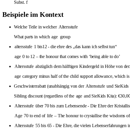
Subst.
f
Beispiele im Kontext
Welche Teile in welcher
Altersstufe
What parts in which
age
group
altersstufe
1 bis12 - die ehre des „das kann ich selbst tun“
age
0 to 12 – the honour that comes with ‘being able to do’
Altersstufe
abzüglich dem hälftigen Kindergeld in Höhe von derz
age
category minus half of the child support allowance, which is
Geschwisterrabatt (unabhängig von der
Altersstufe
und SieKids 
Sibling discount (regardless of the
age
and SieKids Kita): €30,0
Altersstufe
über 70 bis zum Lebensende - Die Ehre der Kristalli
Age
70 to end of
life
– The honour to crystallise the wisdoms o
Altersstufe
55 bis 65 - Die Ehre, die vielen Lebenserfahrungen 