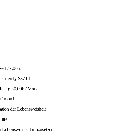
eit 77,00 €
 currently $87.01
Kita): 30,00€ / Monat
0 / month
sation der Lebensweisheit
f
life
in Lebensweisheit umzusetzen