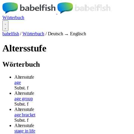
Wörterbuch
babelfish
/
Wörterbuch
/
Deutsch → Englisch
Altersstufe
Wörterbuch
Altersstufe
age
Subst.
f
Altersstufe
age group
Subst.
f
Altersstufe
age bracket
Subst.
f
Altersstufe
stage in life