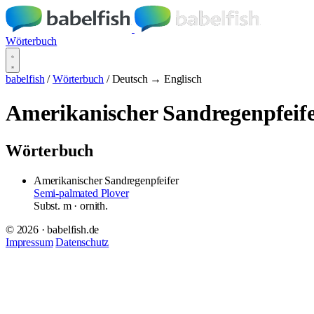
Wörterbuch
babelfish
/
Wörterbuch
/
Deutsch → Englisch
Amerikanischer Sandregenpfeif
Wörterbuch
Amerikanischer Sandregenpfeifer
Semi-palmated Plover
Subst.
m
· ornith.
© 2026 · babelfish.de
Impressum
Datenschutz