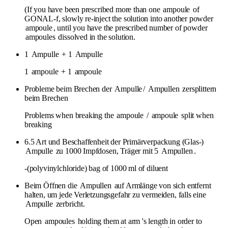
(If you have been prescribed more than one
ampoule
of
GONAL-f, slowly re-inject the solution into another powder
ampoule
, until you have the prescribed number of powder
ampoules
dissolved in the solution.
1
Ampulle
+ 1
Ampulle
1
ampoule
+ 1
ampoule
Probleme beim Brechen der
Ampulle
/
Ampullen
zersplittern
beim Brechen
Problems when breaking the
ampoule
/
ampoule
split when
breaking
6.5 Art und Beschaffenheit der Primärverpackung (Glas-)
Ampulle
zu 1000 Impfdosen, Träger mit 5
Ampullen
.
-(polyvinylchloride) bag of 1000 ml of diluent
Beim Öffnen die
Ampullen
auf Armlänge von sich entfernt
halten, um jede Verletzungsgefahr zu vermeiden, falls eine
Ampulle
zerbricht.
Open
ampoules
holding them at arm 's length in order to