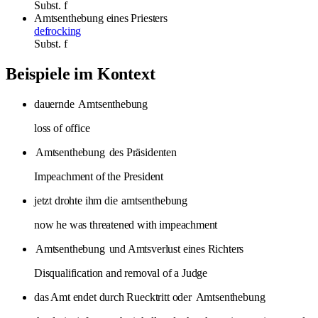
Subst.
f
Amtsenthebung
eines Priesters
defrocking
Subst.
f
Beispiele im Kontext
dauernde
Amtsenthebung
loss of office
Amtsenthebung
des Präsidenten
Impeachment of the President
jetzt drohte ihm die
amtsenthebung
now he was threatened with impeachment
Amtsenthebung
und Amtsverlust eines Richters
Disqualification and removal of a Judge
das Amt endet durch Ruecktritt oder
Amtsenthebung