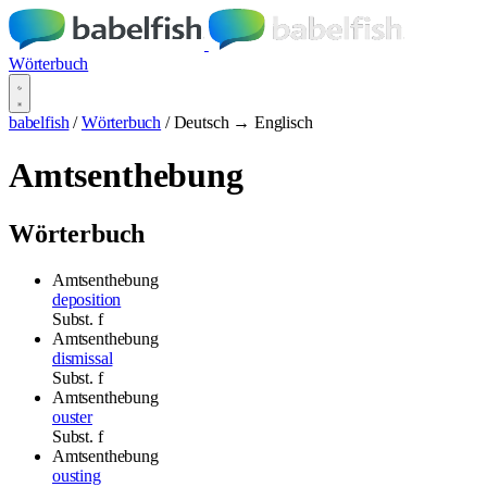
Wörterbuch
babelfish
/
Wörterbuch
/
Deutsch → Englisch
Amtsenthebung
Wörterbuch
Amtsenthebung
deposition
Subst.
f
Amtsenthebung
dismissal
Subst.
f
Amtsenthebung
ouster
Subst.
f
Amtsenthebung
ousting