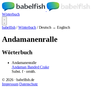
Wörterbuch
babelfish
/
Wörterbuch
/
Deutsch → Englisch
Andamanenralle
Wörterbuch
Andamanenralle
Andaman Banded Crake
Subst.
f
· ornith.
© 2026 · babelfish.de
Impressum
Datenschutz