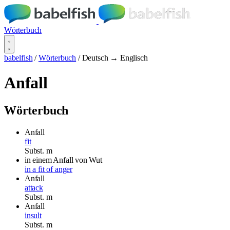
Wörterbuch
babelfish
/
Wörterbuch
/
Deutsch → Englisch
Anfall
Wörterbuch
Anfall
fit
Subst.
m
in einem Anfall von Wut
in a fit of anger
Anfall
attack
Subst.
m
Anfall
insult
Subst.
m