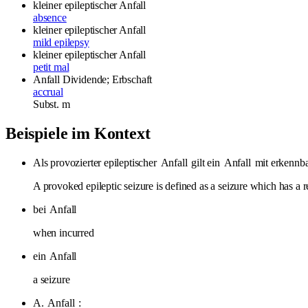
kleiner epileptischer Anfall
absence
kleiner epileptischer Anfall
mild epilepsy
kleiner epileptischer Anfall
petit mal
Anfall
Dividende; Erbschaft
accrual
Subst.
m
Beispiele im Kontext
Als provozierter epileptischer
Anfall
gilt ein
Anfall
mit erkennba
A provoked epileptic seizure is defined as a seizure which has a r
bei
Anfall
when incurred
ein
Anfall
a seizure
A.
Anfall
: